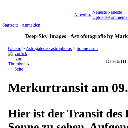
Neueste
Neueste
Albenliste
Uploads
Kommenta
Startseite
|
Anmelden
Deep-Sky-Images - Astrofotografie by Marku
Galerie
>
Astrogalerie / astrophotos
>
Sonne / sun
Datei 6/111
Merkurtransit am 09
Hier ist der Transit de
Sonne zu sehen. Aufge