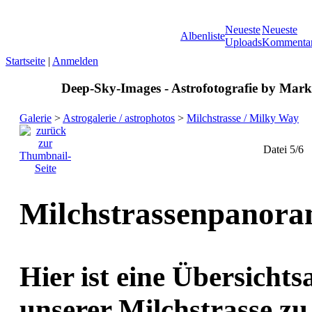
Neueste
Neueste
Albenliste
Uploads
Kommenta
Startseite
|
Anmelden
Deep-Sky-Images - Astrofotografie by Marku
Galerie
>
Astrogalerie / astrophotos
>
Milchstrasse / Milky Way
Datei 5/6
Milchstrassenpanor
Hier ist eine Übersich
unserer Milchstrasse z