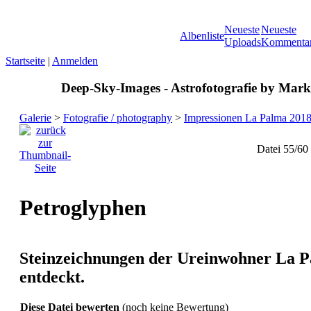
Neueste
Neueste
Albenliste
Uploads
Kommenta
Startseite
|
Anmelden
Deep-Sky-Images - Astrofotografie by Marku
Galerie
>
Fotografie / photography
>
Impressionen La Palma 201
Datei 55/60
Petroglyphen
Steinzeichnungen der Ureinwohner La Pa
entdeckt.
Diese Datei bewerten
(noch keine Bewertung)