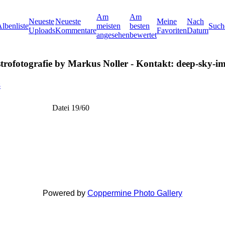
Am
Am
Neueste
Neueste
Meine
Nach
lbenliste
meisten
besten
Such
Uploads
Kommentare
Favoriten
Datum
angesehen
bewertet
rofotografie by Markus Noller - Kontakt: deep-sky-im
8
Datei 19/60
Powered by
Coppermine Photo Gallery