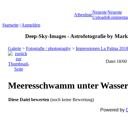
Neueste
Neueste
Albenliste
Uploads
Kommenta
Startseite
|
Anmelden
Deep-Sky-Images - Astrofotografie by Marku
Galerie
>
Fotografie / photography
>
Impressionen La Palma 201
Datei 18/60
Meeresschwamm unter Wasse
Diese Datei bewerten
(noch keine Bewertung)
Powered by
C