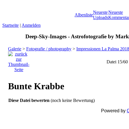
Neueste
Neueste
Albenliste
Uploads
Kommenta
Startseite
|
Anmelden
Deep-Sky-Images - Astrofotografie by Marku
Galerie
>
Fotografie / photography
>
Impressionen La Palma 201
Datei 15/60
Bunte Krabbe
Diese Datei bewerten
(noch keine Bewertung)
Powered by
C