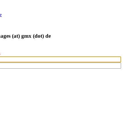
e
ages (at) gmx (dot) de
s