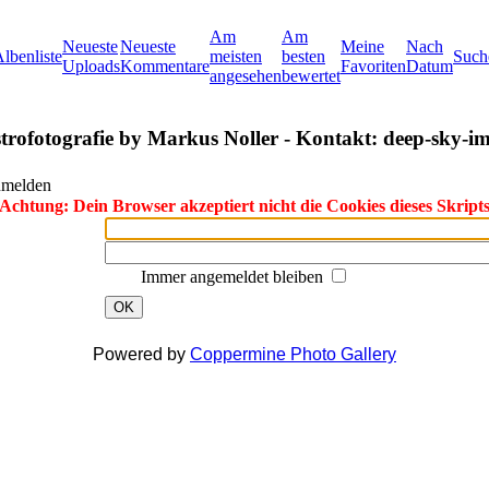
Am
Am
Neueste
Neueste
Meine
Nach
lbenliste
meisten
besten
Such
Uploads
Kommentare
Favoriten
Datum
angesehen
bewertet
rofotografie by Markus Noller - Kontakt: deep-sky-im
umelden
Achtung: Dein Browser akzeptiert nicht die Cookies dieses Skript
Immer angemeldet bleiben
OK
Powered by
Coppermine Photo Gallery