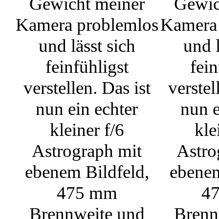
Gewicht meiner
Gewic
Kamera problemlos
Kamera
und lässt sich
und l
feinfühligst
fein
verstellen. Das ist
verstel
nun ein echter
nun e
kleiner f/6
kle
Astrograph mit
Astro
ebenem Bildfeld,
ebenem
475 mm
4
Brennweite und
Brenn