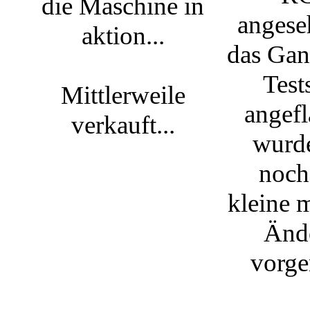
die Maschine in
angese
aktion...
das Gan
Tes
Mittlerweile
angefl
verkauft...
wurde
noch
kleine 
Änd
vorg