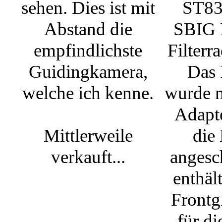
sehen. Dies ist mit
ST83
Abstand die
SBIG
empfindlichste
Filterr
Guidingkamera,
Das 
welche ich kenne.
wurde m
Adapte
Mittlerweile
die
verkauft...
angesc
enthäl
Frontg
für d