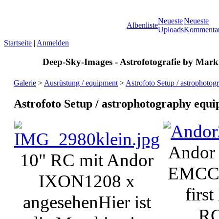
Neueste
Neueste
Albenliste
Uploads
Kommenta
Startseite
|
Anmelden
Deep-Sky-Images - Astrofotografie by Marku
Galerie
>
Ausrüstung / equipment
>
Astrofoto Setup / astrophoto
Astrofoto Setup / astrophotography equ
Andor
10" RC mit Andor
EMCC
IXON
1208 x
first
angesehen
Hier ist
R