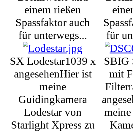
einem rießen
eine
Spassfaktor auch
Spassf
für unterwegs...
für un
SX Lodestar
1039 x
SBIG
angesehen
Hier ist
mit 
meine
Filter
Guidingkamera
angese
Lodestar von
meine
Starlight Xpress zu
Kame