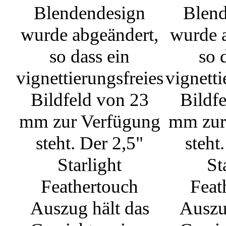
Blendendesign
Blen
wurde abgeändert,
wurde 
so dass ein
so 
vignettierungsfreies
vignetti
Bildfeld von 23
Bildf
mm zur Verfügung
mm zur
steht. Der 2,5"
steht
Starlight
St
Feathertouch
Feat
Auszug hält das
Auszu